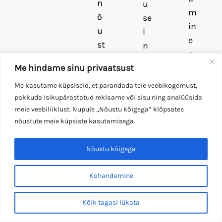
n
u
m
õ
se
in
u
l
e
st
n
e-
a
õ
Me hindame sinu privaatsust
p
m
u
o
in
Me kasutame küpsiseid, et parandada teie veebikogemust,
st
st
pakkuda isikupärastatud reklaame või sisu ning analüüsida
e
a
i
meie veebiliiklust. Nupule „Nõustu kõigega” klõpsates
e-
m
nõustute meie küpsiste kasutamisega.
v
p
in
õi
o
e
Nõustu kõigega
te
st
e-
le
i
p
Kohandamine
fo
v
o
ni
õi
st
Kõik tagasi lükata
te
te
i
el