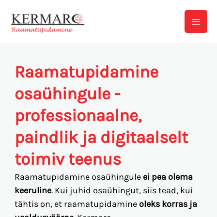
Skip
to
content
Raamatupidamine
osaühingule -
professionaalne,
paindlik ja digitaalselt
toimiv teenus
Raamatupidamine osaühingule
ei pea olema
keeruline
. Kui juhid osaühingut, siis tead, kui
tähtis on, et raamatupidamine
oleks korras ja