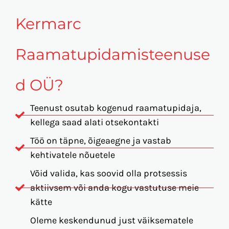
Kermarc
Raamatupidamisteenuse
d OÜ?
Teenust osutab kogenud raamatupidaja,
kellega saad alati otsekontakti
Töö on täpne, õigeaegne ja vastab
kehtivatele nõuetele
Võid valida, kas soovid olla protsessis
aktiivsem või anda kogu vastutuse meie
kätte
Oleme keskendunud just väiksematele