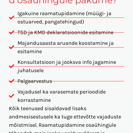
d osaühingule pakume?
Igakuine raamatupidamine (müügi- ja
ostuarved, pangatehingud)
TSD ja KMD deklaratsioonide esitamine
Majandusaasta aruande koostamine ja
esitamine
Konsultatsioon ja jooksva info jagamine
juhatusele
Palgaarvestus
Vajadusel ka varasemate perioodide
korrastamine
Kõik teenused sisaldavad lisaks
andmesisestusele ka tuge ettevõtte vajaduste
mõistmisel. Raamatupidamine osaühingule