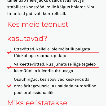
tähendab meie jaoks usaldusväärset ja
stabiilset koostööd, mille käigus hoiame Sinu
finantsid pidevalt kontrolli all.
Kes meie teenust
kasutavad?
Ettevõtted, kellel ei ole mõistlik palgata
täiskohaga raamatupidajat
Väikeettevõtted, kus juhatuse liige tegeleb
ka müügi ja kliendisuhtlusega
Osaühingud, kes soovivad keskenduda
oma äritegevusele ja usaldada numbriline
pool professionaalile
Miks eelistatakse