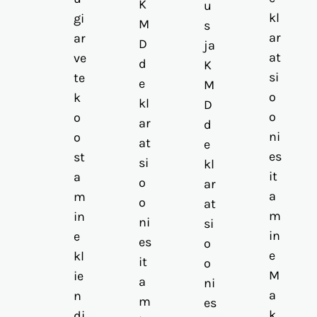
K
u
kl
gi
M
s
ar
ar
D
ja
at
ve
d
K
si
te
e
M
o
k
kl
D
o
o
ar
d
ni
o
at
e
es
st
si
kl
it
a
o
ar
a
m
o
at
m
in
ni
si
in
e
es
o
e
kl
it
o
M
ie
a
ni
a
n
m
es
k
di