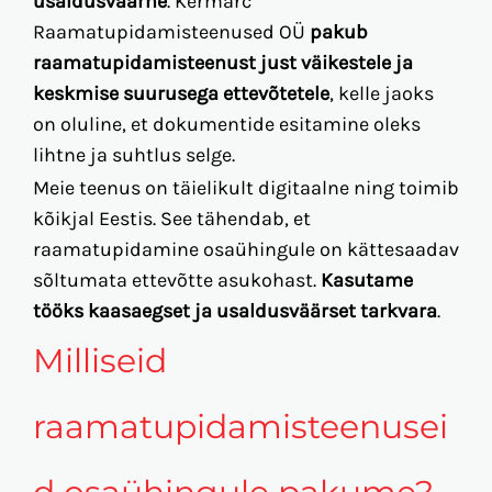
usaldusväärne
. Kermarc
Raamatupidamisteenused OÜ
pakub
raamatupidamisteenust just väikestele ja
keskmise suurusega ettevõtetele
, kelle jaoks
on oluline, et dokumentide esitamine oleks
lihtne ja suhtlus selge.
Meie teenus on täielikult digitaalne ning toimib
kõikjal Eestis. See tähendab, et
raamatupidamine osaühingule on kättesaadav
sõltumata ettevõtte asukohast.
Kasutame
tööks kaasaegset ja usaldusväärset tarkvara
.
Milliseid
raamatupidamisteenusei