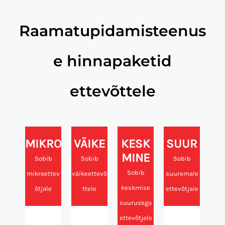
Raamatupidamisteenus
e hinnapaketid
ettevõttele
MIKRO
VÄIKE
KESK
SUUR
MINE
Sobib
Sobib
Sobib
Sobib
mikroettev
väikeettevõ
suuremale
keskmise
õtjale
ttele
ettevõtjale
suurusega
ettevõtjale