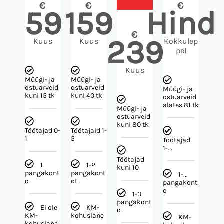
€
€
€
59
159
Hind
€
239
Kuus
Kuus
Kokkulep
pel
Kuus
Müügi- ja
Müügi- ja
ostuarveid
ostuarveid
Müügi- ja
kuni 15 tk
kuni 40 tk
ostuarveid
alates 81 tk
Müügi- ja
ostuarveid
kuni 80 tk
Töötajad 0-
Töötajaid 1-
1
5
Töötajad
1-...
Töötajad
1
1-2
kuni 10
pangakont
pangakont
1-...
o
ot
pangakont
o
1-3
pangakont
Ei ole
KM-
o
KM-
kohuslane
KM-
kohuslane