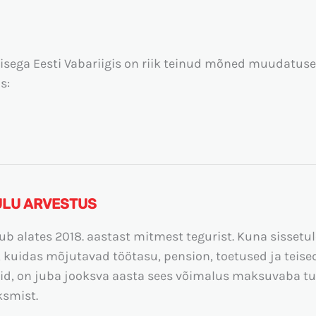
sega Eesti Vabariigis on riik teinud mõned muudatused,
s:
ULU ARVESTUS
ub alates 2018. aastast mitmest tegurist. Kuna siss
a, kuidas mõjutavad töötasu, pension, toetused ja tei
id, on juba jooksva aasta sees võimalus maksuvaba tu
smist.