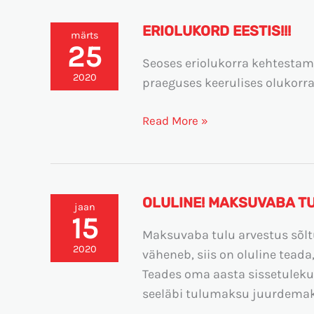
ERIOLUKORD EESTIS!!!
Eriolukord
märts
25
Eestis!!!
Seoses eriolukorra kehtestami
2020
praeguses keerulises olukorra
Read More »
OLULINE! MAKSUVABA T
Oluline!
jaan
15
Maksuvaba
Maksuvaba tulu arvestus sõlt
tulu
2020
väheneb, siis on oluline tead
arvestus
Teades oma aasta sissetuleku
seeläbi tulumaksu juurdemak