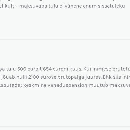
elikult – maksuvaba tulu ei vähene enam sissetuleku
a tulu 500 eurolt 654 euroni kuus. Kui inimese brutot
uab nulli 2100 eurose brutopalga juures. Ehk siis ini
 kasutada; keskmine vanaduspension muutub maksuvabak