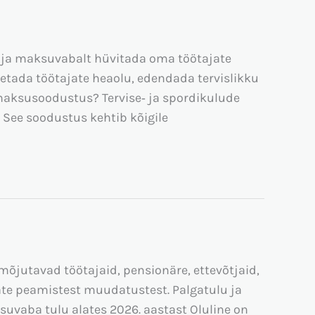
dja maksuvabalt hüvitada oma töötajate
oetada töötajate heaolu, edendada tervislikku
 maksusoodustus? Tervise‑ ja spordikulude
ee soodustus kehtib kõigile
õjutavad töötajaid, pensionäre, ettevõtjaid,
ate peamistest muudatustest. Palgatulu ja
vaba tulu alates 2026. aastast Oluline on