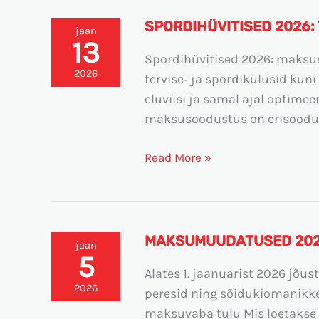
SPORDIHÜVITISED 2026:
Spordihüvitised
jaan
13
2026:
Spordihüvitised 2026: maksus
Tervise-
2026
tervise‑ ja spordikulusid kun
ja
eluviisi ja samal ajal optime
spordikulud
maksusoodustus on erisoodus
Read More »
MAKSUMUUDATUSED 2026
Maksumuudatused
jaan
5
2026.
Alates 1. jaanuarist 2026 jõ
aastal
2026
peresid ning sõidukiomanikke
–
maksuvaba tulu Mis loetakse 