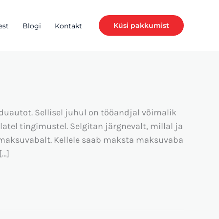
Küsi pakkumist
est
Blogi
Kontakt
uautot. Sellisel juhul on tööandjal võimalik
tel tingimustel. Selgitan järgnevalt, millal ja
a maksuvabalt. Kellele saab maksta maksuvaba
[…]