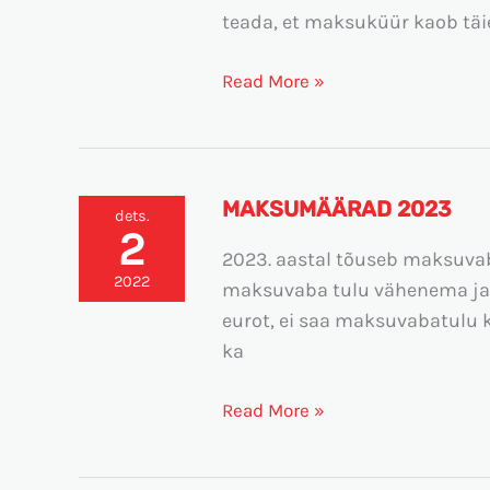
põhjalik
teada, et maksuküür kaob täi
ülevaade
Read More »
MAKSUMÄÄRAD 2023
Maksumäärad
dets.
2
2023
2023. aastal tõuseb maksuvab
2022
maksuvaba tulu vähenema ja jõ
eurot, ei saa maksuvabatulu
ka
Read More »