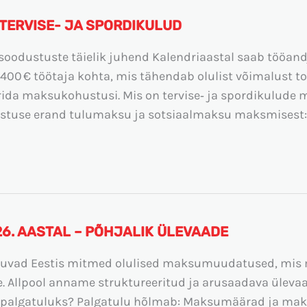
 TERVISE- JA SPORDIKULUD
oodustuste täielik juhend Kalendriaastal saab tööan
i 400 € töötaja kohta, mis tähendab olulist võimalust t
erida maksukohustusi. Mis on tervise‑ ja spordikulude
tuse erand tulumaksu ja sotsiaalmaksu maksmisest: S
. AASTAL – PÕHJALIK ÜLEVAADE
ustuvad Eestis mitmed olulised maksumuudatused, mis m
. Allpool anname struktureeritud ja arusaadava üleva
palgatuluks? Palgatulu hõlmab: Maksumäärad ja maksu