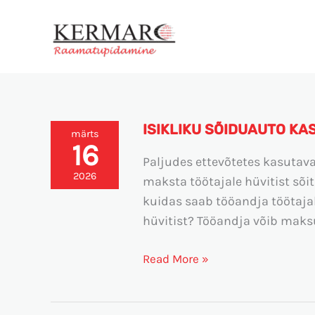
Skip
to
content
ISIKLIKU SÕIDUAUTO KA
Isikliku
märts
16
sõiduauto
Paljudes ettevõtetes kasutava
kasutamise
2026
maksta töötajale hüvitist sõit
hüvitis
kuidas saab tööandja töötaja
2026
hüvitist? Tööandja võib maksu
Read More »