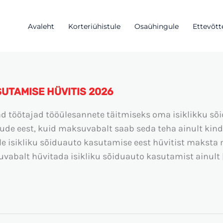
Avaleht
Korteriühistule
Osaühingule
Ettevõtt
SUTAMISE HÜVITIS 2026
d töötajad tööülesannete täitmiseks oma isiklikku sõid
ude eest, kuid maksuvabalt saab seda teha ainult kindla
le isikliku sõiduauto kasutamise eest hüvitist makst
vabalt hüvitada isikliku sõiduauto kasutamist ainult 