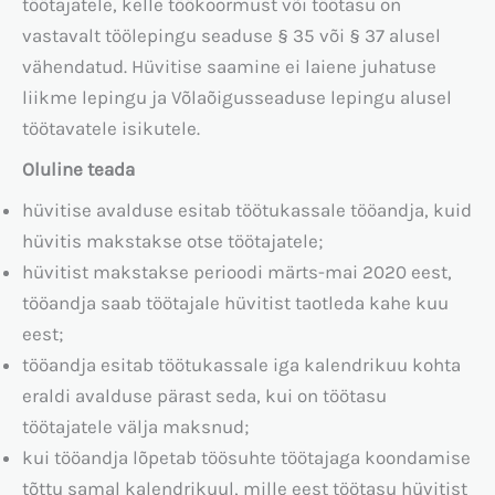
töötajatele, kelle töökoormust või töötasu on
vastavalt töölepingu seaduse § 35 või § 37 alusel
vähendatud. Hüvitise saamine ei laiene juhatuse
liikme lepingu ja Võlaõigusseaduse lepingu alusel
töötavatele isikutele.
Oluline teada
hüvitise avalduse esitab töötukassale tööandja, kuid
hüvitis makstakse otse töötajatele;
hüvitist makstakse perioodi märts-mai 2020 eest,
tööandja saab töötajale hüvitist taotleda kahe kuu
eest;
tööandja esitab töötukassale iga kalendrikuu kohta
eraldi avalduse pärast seda, kui on töötasu
töötajatele välja maksnud;
kui tööandja lõpetab töösuhte töötajaga koondamise
tõttu samal kalendrikuul, mille eest töötasu hüvitist