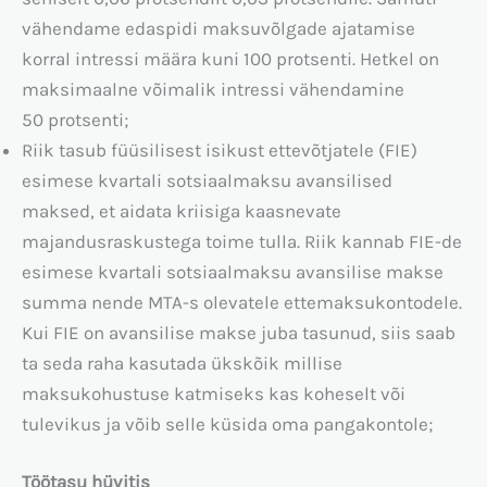
vähendame edaspidi maksuvõlgade ajatamise
korral intressi määra kuni 100 protsenti. Hetkel on
maksimaalne võimalik intressi vähendamine
50 protsenti;
Riik tasub füüsilisest isikust ettevõtjatele (FIE)
esimese kvartali sotsiaalmaksu avansilised
maksed, et aidata kriisiga kaasnevate
majandusraskustega toime tulla. Riik kannab FIE-de
esimese kvartali sotsiaalmaksu avansilise makse
summa nende MTA-s olevatele ettemaksukontodele.
Kui FIE on avansilise makse juba tasunud, siis saab
ta seda raha kasutada ükskõik millise
maksukohustuse katmiseks kas koheselt või
tulevikus ja võib selle küsida oma pangakontole;
Töötasu hüvitis