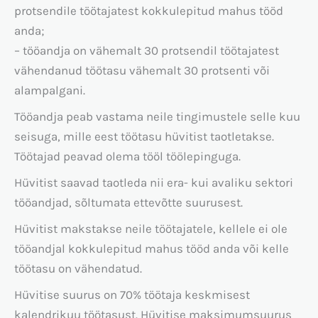
protsendile töötajatest kokkulepitud mahus tööd
anda;
– tööandja on vähemalt 30 protsendil töötajatest
vähendanud töötasu vähemalt 30 protsenti või
alampalgani.
Tööandja peab vastama neile tingimustele selle kuu
seisuga, mille eest töötasu hüvitist taotletakse.
Töötajad peavad olema tööl töölepinguga.
Hüvitist saavad taotleda nii era- kui avaliku sektori
tööandjad, sõltumata ettevõtte suurusest.
Hüvitist makstakse neile töötajatele, kellele ei ole
tööandjal kokkulepitud mahus tööd anda või kelle
töötasu on vähendatud.
Hüvitise suurus on 70% töötaja keskmisest
kalendrikuu töötasust. Hüvitise maksimumsuurus