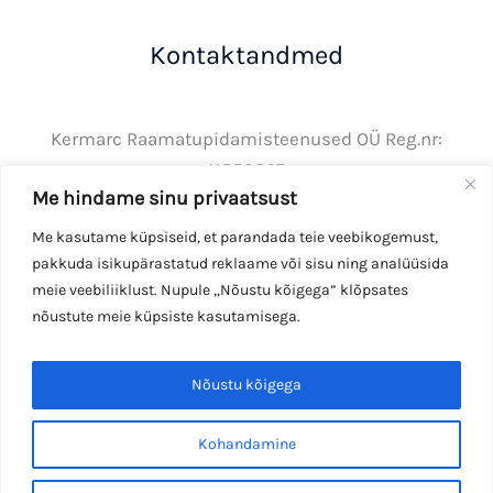
Kontaktandmed
Kermarc Raamatupidamisteenused OÜ Reg.nr:
11550867
Me hindame sinu privaatsust
Tel: +372 50 34410
E-post:
info@kermarc.ee
Me kasutame küpsiseid, et parandada teie veebikogemust,
pakkuda isikupärastatud reklaame või sisu ning analüüsida
meie veebiliiklust. Nupule „Nõustu kõigega” klõpsates
nõustute meie küpsiste kasutamisega.
Copyright © 2026 Kermarc OÜ
Nõustu kõigega
Kohandamine
Andmekaitsetingimused