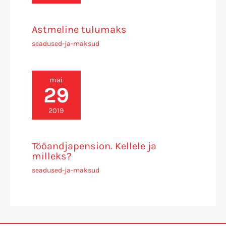
Astmeline tulumaks
seadused-ja-maksud
mai
29
2019
Tööandjapension. Kellele ja
milleks?
seadused-ja-maksud