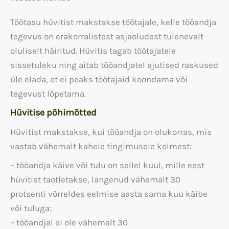
Töötasu hüvitist makstakse töötajale, kelle tööandja
tegevus on erakorralistest asjaoludest tulenevalt
oluliselt häiritud. Hüvitis tagab töötajatele
sissetuleku ning aitab tööandjatel ajutised raskused
üle elada, et ei peaks töötajaid koondama või
tegevust lõpetama.
Hüvitise põhimõtted
Hüvitist makstakse, kui tööandja on olukorras, mis
vastab vähemalt kahele tingimusele kolmest:
– tööandja käive või tulu on sellel kuul, mille eest
hüvitist taotletakse, langenud vähemalt 30
protsenti võrreldes eelmise aasta sama kuu käibe
või tuluga;
– tööandjal ei ole vähemalt 30