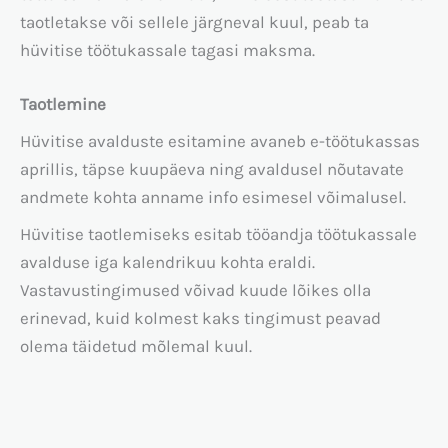
taotletakse või sellele järgneval kuul, peab ta
hüvitise töötukassale tagasi maksma.
Taotlemine
Hüvitise avalduste esitamine avaneb e-töötukassas
aprillis, täpse kuupäeva ning avaldusel nõutavate
andmete kohta anname info esimesel võimalusel.
Hüvitise taotlemiseks esitab tööandja töötukassale
avalduse iga kalendrikuu kohta eraldi.
Vastavustingimused võivad kuude lõikes olla
erinevad, kuid kolmest kaks tingimust peavad
olema täidetud mõlemal kuul.