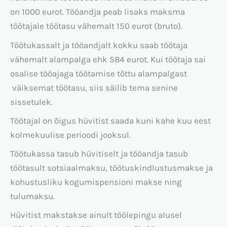
on 1000 eurot. Tööandja peab lisaks maksma
töötajale töötasu vähemalt 150 eurot (bruto).
Töötukassalt ja tööandjalt kokku saab töötaja
vähemalt alampalga ehk 584 eurot. Kui töötaja sai
osalise tööajaga töötamise tõttu alampalgast
väiksemat töötasu, siis säilib tema senine
sissetulek.
Töötajal on õigus hüvitist saada kuni kahe kuu eest
kolmekuulise perioodi jooksul.
Töötukassa tasub hüvitiselt ja tööandja tasub
töötasult sotsiaalmaksu, töötuskindlustusmakse ja
kohustusliku kogumispensioni makse ning
tulumaksu.
Hüvitist makstakse ainult töölepingu alusel