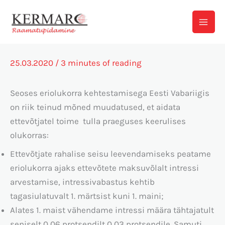
Skip
to
content
25.03.2020
/
3 minutes of reading
Seoses eriolukorra kehtestamisega Eesti Vabariigis
on riik teinud mõned muudatused, et aidata
ettevõtjatel toime tulla praeguses keerulises
olukorras:
Ettevõtjate rahalise seisu leevendamiseks peatame
eriolukorra ajaks ettevõtete maksuvõlalt intressi
arvestamise, intressivabastus kehtib
tagasiulatuvalt 1. märtsist kuni 1. maini;
Alates 1. maist vähendame intressi määra tähtajatult
seniselt 0,06 protsendilt 0,03 protsendile. Samuti