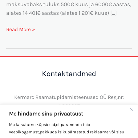
maksuvabaks tuluks 500€ kuus ja 6000€ aastas;
alates 14 401€ aastas (alates 1 201€ kuus) […]
Read More »
Kontaktandmed
Kermarc Raamatupidamisteenused OÜ Reg.nr:
11550867
Me hindame sinu privaatsust
Tel: +372 50 34410
E-post:
info@kermarc.ee
Me kasutame küpsiseid,et parandada teie
veebikogemust,pakkuda isikupärastatud reklaame või sisu