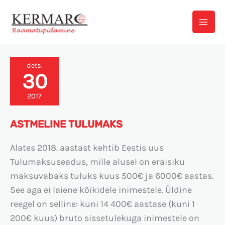
Skip
to
content
Astmeline
dets.
30
tulumaks
2017
ASTMELINE TULUMAKS
Alates 2018. aastast kehtib Eestis uus
Tulumaksuseadus, mille alusel on eraisiku
maksuvabaks tuluks kuus 500€ ja 6000€ aastas.
See aga ei laiene kõikidele inimestele. Üldine
reegel on selline: kuni 14 400€ aastase (kuni 1
200€ kuus) bruto sissetulekuga inimestele on