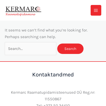
Skip
Search
to
for:
content
It seems we can’t find what you’re looking for.
Perhaps searching can help.
Kontaktandmed
Kermarc Raamatupidamisteenused OÜ Reg.nr:
11550867
Tel: +372 50 34410