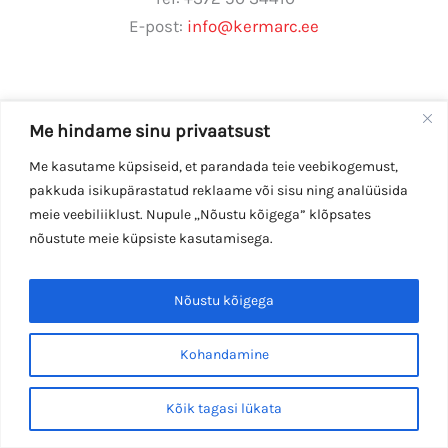
E-post:
info@kermarc.ee
Me hindame sinu privaatsust
Copyright © 2026 Kermarc OÜ
Me kasutame küpsiseid, et parandada teie veebikogemust,
pakkuda isikupärastatud reklaame või sisu ning analüüsida
meie veebiliiklust. Nupule „Nõustu kõigega” klõpsates
Andmekaitsetingimused
nõustute meie küpsiste kasutamisega.
Nõustu kõigega
Kohandamine
Kõik tagasi lükata