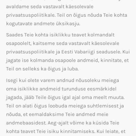
avaldame seda vastavalt käesolevale
privaatsuspoliitikale. Teil on õigus nõuda Teie kohta
kogutavate andmete üksikasju.
Saades Teie kohta isiklikku teavet kolmandalt
osapoolelt, kaitseme seda vastavalt käesolevale
privaatsuspoliitikale ja Eesti Vabariigi seadusele. Kui
jagate ise kolmanda osapoole andmeid, kinnitate, et
Teil on selleks ka õigus ja luba.
Isegi kui olete varem andnud nõusoleku meiega
oma isiklikke andmeid turunduse eesmärkidel
jagada, jääb Teile õigus igal ajal oma meelt muuta.
Teil on alati õigus loobuda meiega suhtlemisest ja
nõuda, et eemaldaksime Teie andmed meie
andmebaasidest. Aeg-ajalt võime ka küsida Teie
kohta teavet Teie isiku kinnitamiseks. Kui leiate, et