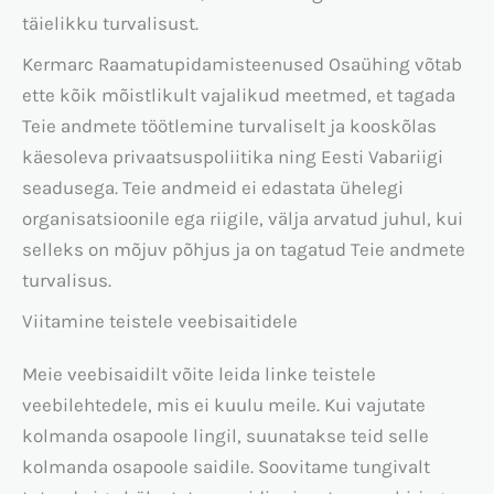
täielikku turvalisust.
Kermarc Raamatupidamisteenused Osaühing võtab
ette kõik mõistlikult vajalikud meetmed, et tagada
Teie andmete töötlemine turvaliselt ja kooskõlas
käesoleva privaatsuspoliitika ning Eesti Vabariigi
seadusega. Teie andmeid ei edastata ühelegi
organisatsioonile ega riigile, välja arvatud juhul, kui
selleks on mõjuv põhjus ja on tagatud Teie andmete
turvalisus.
Viitamine teistele veebisaitidele
Meie veebisaidilt võite leida linke teistele
veebilehtedele, mis ei kuulu meile. Kui vajutate
kolmanda osapoole lingil, suunatakse teid selle
kolmanda osapoole saidile. Soovitame tungivalt