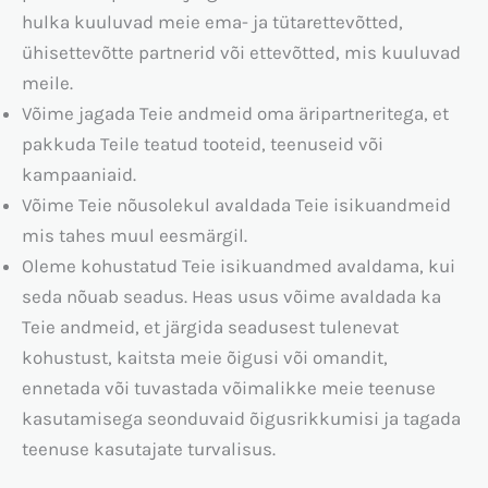
hulka kuuluvad meie ema- ja tütarettevõtted,
ühisettevõtte partnerid või ettevõtted, mis kuuluvad
meile.
Võime jagada Teie andmeid oma äripartneritega, et
pakkuda Teile teatud tooteid, teenuseid või
kampaaniaid.
Võime Teie nõusolekul avaldada Teie isikuandmeid
mis tahes muul eesmärgil.
Oleme kohustatud Teie isikuandmed avaldama, kui
seda nõuab seadus. Heas usus võime avaldada ka
Teie andmeid, et järgida seadusest tulenevat
kohustust, kaitsta meie õigusi või omandit,
ennetada või tuvastada võimalikke meie teenuse
kasutamisega seonduvaid õigusrikkumisi ja tagada
teenuse kasutajate turvalisus.