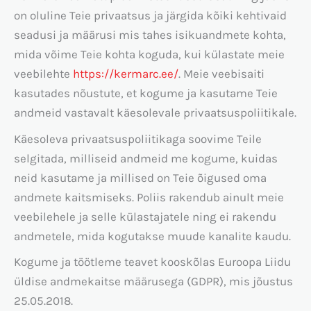
on oluline Teie privaatsus ja järgida kõiki kehtivaid
seadusi ja määrusi mis tahes isikuandmete kohta,
mida võime Teie kohta koguda, kui külastate meie
veebilehte
https://kermarc.ee/
. Meie veebisaiti
kasutades nõustute, et kogume ja kasutame Teie
andmeid vastavalt käesolevale privaatsuspoliitikale.
Käesoleva privaatsuspoliitikaga soovime Teile
selgitada, milliseid andmeid me kogume, kuidas
neid kasutame ja millised on Teie õigused oma
andmete kaitsmiseks. Poliis rakendub ainult meie
veebilehele ja selle külastajatele ning ei rakendu
andmetele, mida kogutakse muude kanalite kaudu.
Kogume ja töötleme teavet kooskõlas Euroopa Liidu
üldise andmekaitse määrusega (GDPR), mis jõustus
25.05.2018.