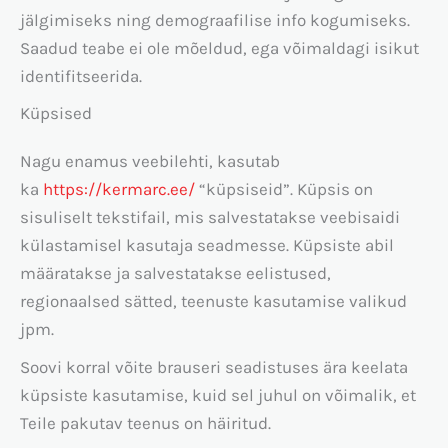
jälgimiseks ning demograafilise info kogumiseks.
Saadud teabe ei ole mõeldud, ega võimaldagi isikut
identifitseerida.
Küpsised
Nagu enamus veebilehti, kasutab
ka
https://kermarc.ee/
“küpsiseid”. Küpsis on
sisuliselt tekstifail, mis salvestatakse veebisaidi
külastamisel kasutaja seadmesse. Küpsiste abil
määratakse ja salvestatakse eelistused,
regionaalsed sätted, teenuste kasutamise valikud
jpm.
Soovi korral võite brauseri seadistuses ära keelata
küpsiste kasutamise, kuid sel juhul on võimalik, et
Teile pakutav teenus on häiritud.