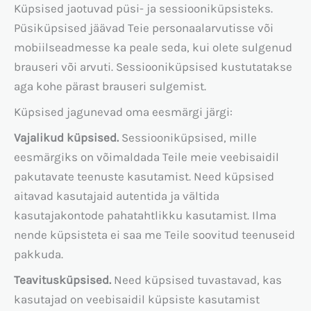
Küpsised jaotuvad püsi- ja sessiooniküpsisteks.
Püsiküpsised jäävad Teie personaalarvutisse või
mobiilseadmesse ka peale seda, kui olete sulgenud
brauseri või arvuti. Sessiooniküpsised kustutatakse
aga kohe pärast brauseri sulgemist.
Küpsised jagunevad oma eesmärgi järgi:
Vajalikud küpsised.
Sessiooniküpsised, mille
eesmärgiks on võimaldada Teile meie veebisaidil
pakutavate teenuste kasutamist. Need küpsised
aitavad kasutajaid autentida ja vältida
kasutajakontode pahatahtlikku kasutamist. Ilma
nende küpsisteta ei saa me Teile soovitud teenuseid
pakkuda.
Teavitusküpsised.
Need küpsised tuvastavad, kas
kasutajad on veebisaidil küpsiste kasutamist