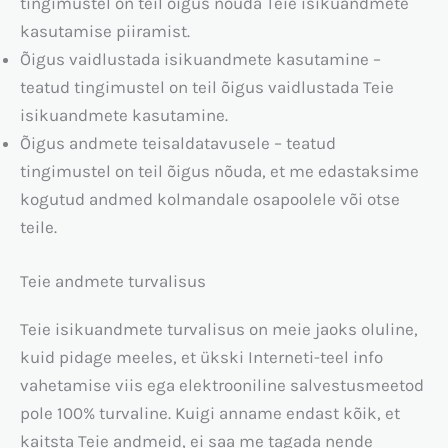
tingimustel on teil õigus nõuda Teie isikuandmete
kasutamise piiramist.
Õigus vaidlustada isikuandmete kasutamine –
teatud tingimustel on teil õigus vaidlustada Teie
isikuandmete kasutamine.
Õigus andmete teisaldatavusele – teatud
tingimustel on teil õigus nõuda, et me edastaksime
kogutud andmed kolmandale osapoolele või otse
teile.
Teie andmete turvalisus
Teie isikuandmete turvalisus on meie jaoks oluline,
kuid pidage meeles, et ükski Interneti-teel info
vahetamise viis ega elektrooniline salvestusmeetod
pole 100% turvaline. Kuigi anname endast kõik, et
kaitsta Teie andmeid, ei saa me tagada nende