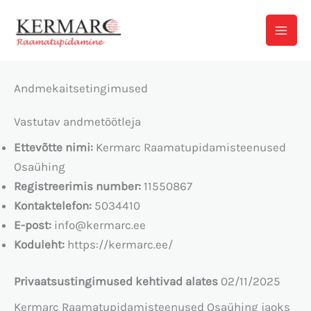
Skip
to
content
Andmekaitsetingimused
Vastutav andmetöötleja
Ettevõtte nimi:
Kermarc Raamatupidamisteenused
Osaühing
Registreerimis number:
11550867
Kontaktelefon:
5034410
E-post:
info@kermarc.ee
Koduleht:
https://kermarc.ee/
Privaatsustingimused kehtivad alates
02/11/2025
Kermarc Raamatupidamisteenused Osaühing jaoks