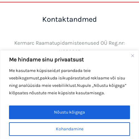
Kontaktandmed
Kermarc Raamatupidamisteenused OÜ Reg.nr:
11550867
Me hindame sinu privaatsust
Tel: +372 50 34410
E-post:
info@kermarc.ee
Me kasutame küpsiseid,et parandada teie
veebikogemust,pakkuda isikupärastatud reklaame või sisu
ning analüüsida meie veebiliiklust.Nupule „Nõustu kõigega”
klõpsates nõustute meie küpsiste kasutamisega.
Copyright © 2026 Kermarc OÜ
Nõustu kõigega
Kohandamine
Andmekaitsetingimused