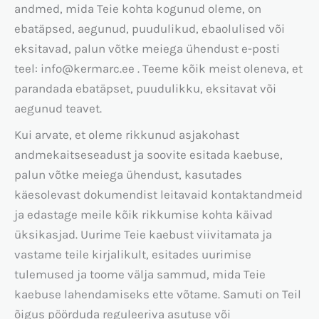
andmed, mida Teie kohta kogunud oleme, on
ebatäpsed, aegunud, puudulikud, ebaolulised või
eksitavad, palun võtke meiega ühendust e-posti
teel: info@kermarc.ee . Teeme kõik meist oleneva, et
parandada ebatäpset, puudulikku, eksitavat või
aegunud teavet.
Kui arvate, et oleme rikkunud asjakohast
andmekaitseseadust ja soovite esitada kaebuse,
palun võtke meiega ühendust, kasutades
käesolevast dokumendist leitavaid kontaktandmeid
ja edastage meile kõik rikkumise kohta käivad
üksikasjad. Uurime Teie kaebust viivitamata ja
vastame teile kirjalikult, esitades uurimise
tulemused ja toome välja sammud, mida Teie
kaebuse lahendamiseks ette võtame. Samuti on Teil
õigus pöörduda reguleeriva asutuse või