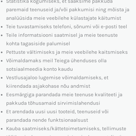
Statistika kogumiseks, et saaksime pakkuda
paremaid teenuseid ja/või pakkumisi ning mõista ja
analüüsida meie veebilehe külastajate käitumist
Teie tuvastamiseks telefoni, sõnumi või e-posti teel
Teile informatsiooni saatmisel ja meie teenuste
kohta tagasiside palumisel
Pettuste vältimiseks ja meie veebilehe kaitsmiseks
Võimaldamaks meil Teiega ühenduses olla
sotsiaalmeedia konto kaudu
Vestlusajaloo lugemise võimaldamiseks, et
kiirendada asjakohase nõu andmist
Eesmärgiga parandada meie teenuse kvaliteeti ja
pakkuda tõhusamaid sirvimislahendusi
Et arendada uusi uusi tooteid, teenuseid või
parandada nende funktsionaalsust
Kauba saatmiseks/kättetoimetamiseks, tellimuste