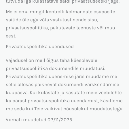
tutvuda iga külastatava saidi privaatsuseeskirjaga.
Me ei oma mingit kontrolli kolmandate osapoolte
saitide üle ega võta vastutust nende sisu,
privaatsuspoliitika, pakutavate teenuste või muu
eest.
Privaatsuspoliitika uuendused
Vajadusel on meil õigus teha käesolevale
privaatsuspoliitika dokumendile muudatusi.
Privaatsuspoliitika uuenemise järel muudame me
selle allosas paiknevat dokumendi värskendamise
kuupäeva. Kui külastate ja kasutate meie veebilehte
ka pärast privaatsuspoliitika uuendamist, käsitleme
me seda kui Teie vaikivat nõusolekut muudatustega.
Viimati muudetud 02/11/2025