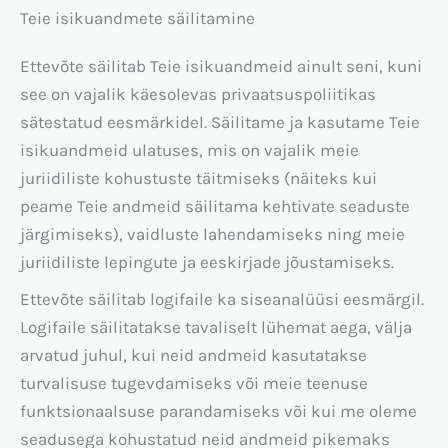
Teie isikuandmete säilitamine
Ettevõte säilitab Teie isikuandmeid ainult seni, kuni
see on vajalik käesolevas privaatsuspoliitikas
sätestatud eesmärkidel. Säilitame ja kasutame Teie
isikuandmeid ulatuses, mis on vajalik meie
juriidiliste kohustuste täitmiseks (näiteks kui
peame Teie andmeid säilitama kehtivate seaduste
järgimiseks), vaidluste lahendamiseks ning meie
juriidiliste lepingute ja eeskirjade jõustamiseks.
Ettevõte säilitab logifaile ka siseanalüüsi eesmärgil.
Logifaile säilitatakse tavaliselt lühemat aega, välja
arvatud juhul, kui neid andmeid kasutatakse
turvalisuse tugevdamiseks või meie teenuse
funktsionaalsuse parandamiseks või kui me oleme
seadusega kohustatud neid andmeid pikemaks