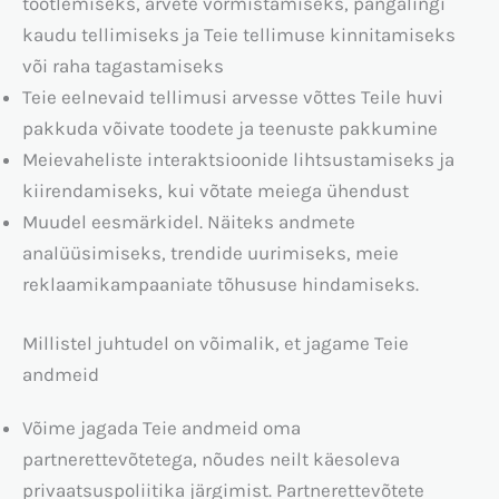
töötlemiseks, arvete vormistamiseks, pangalingi
kaudu tellimiseks ja Teie tellimuse kinnitamiseks
või raha tagastamiseks
Teie eelnevaid tellimusi arvesse võttes Teile huvi
pakkuda võivate toodete ja teenuste pakkumine
Meievaheliste interaktsioonide lihtsustamiseks ja
kiirendamiseks, kui võtate meiega ühendust
Muudel eesmärkidel. Näiteks andmete
analüüsimiseks, trendide uurimiseks, meie
reklaamikampaaniate tõhususe hindamiseks.
Millistel juhtudel on võimalik, et jagame Teie
andmeid
Võime jagada Teie andmeid oma
partnerettevõtetega, nõudes neilt käesoleva
privaatsuspoliitika järgimist. Partnerettevõtete